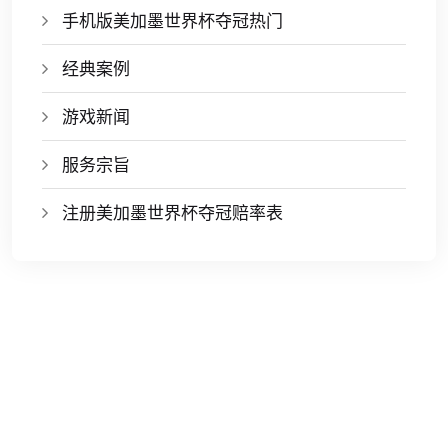
手机版美加墨世界杯夺冠热门
经典案例
游戏新闻
服务宗旨
注册美加墨世界杯夺冠赔率表