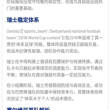
阶段展现出攻守均衡的稳定性，也成为其稳居出线热
门的重要基础。
瑞士稳定体系
entity["sports_team","Switzerland national football
team","2018 World Cup context"]在2018年延续了其一
贯的“体系足球”风格，整体阵容虽然缺乏超级巨星，
但战术纪律性极强，团队协作能力突出。
瑞士在中场构建上强调双后腰保护与快速转换，通过
扎卡与贝赫拉米等球员的调度能力，实现攻守节奏的
平衡，使球队在面对强敌时具备一定抗压能力。
在小组赛阶段，瑞士凭借稳固防线与高效反击，成功
在与巴西等强队的较量中保持竞争力，其整体表现再
次验证了“体系大于个人”的战术理念。