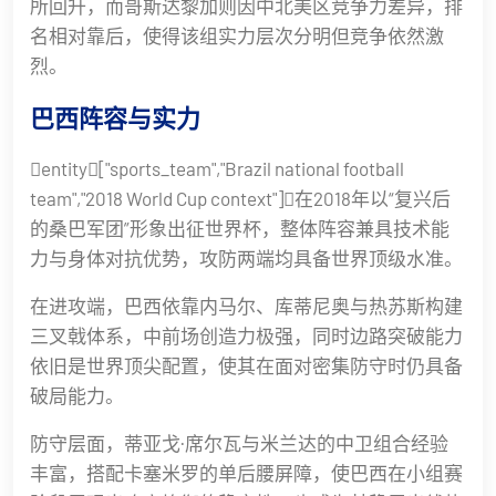
所回升，而哥斯达黎加则因中北美区竞争力差异，排
名相对靠后，使得该组实力层次分明但竞争依然激
烈。
巴西阵容与实力
entity["sports_team","Brazil national football
team","2018 World Cup context"]在2018年以“复兴后
的桑巴军团”形象出征世界杯，整体阵容兼具技术能
力与身体对抗优势，攻防两端均具备世界顶级水准。
在进攻端，巴西依靠内马尔、库蒂尼奥与热苏斯构建
三叉戟体系，中前场创造力极强，同时边路突破能力
依旧是世界顶尖配置，使其在面对密集防守时仍具备
破局能力。
防守层面，蒂亚戈·席尔瓦与米兰达的中卫组合经验
丰富，搭配卡塞米罗的单后腰屏障，使巴西在小组赛